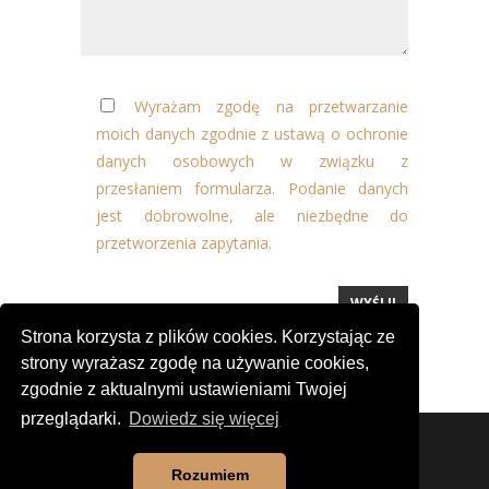
Wyrażam zgodę na przetwarzanie
moich danych zgodnie z ustawą o ochronie
danych osobowych w związku z
przesłaniem formularza. Podanie danych
jest dobrowolne, ale niezbędne do
przetworzenia zapytania.
Strona korzysta z plików cookies. Korzystając ze
strony wyrażasz zgodę na używanie cookies,
zgodnie z aktualnymi ustawieniami Twojej
przeglądarki.
Dowiedz się więcej
Program dla cukierni, program dla piekarni - © 2026
ProfiPIEK
Rozumiem